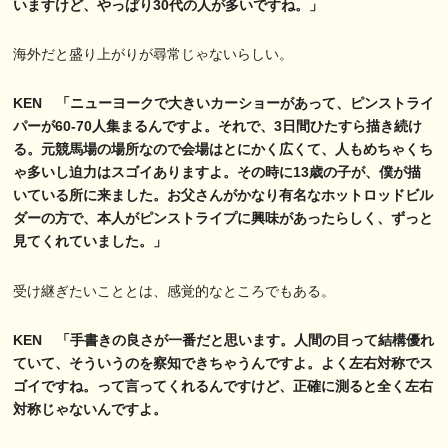
いますけど、やっぱり30代の人が多いですね。」
海外だと盛り上がりが尋常じゃないらしい。
KEN 「ニューヨークで大きいカーショーがあって、ピンストライ
パーが60-70人集まるんですよ。それで、3日間ひたすら描き続け
る。元競馬場の場所なので会場はとにかく広くて、人もめちゃくち
ゃ多いし迫力はスゴイありますよ。その時に13歳の子が、僕が描
いている所に来ました。お父さんがかなり有名なホットロッドビル
ダーの方で、本人がピンストライプに興味があったらしく、ずっと
見てくれていました。」
受け継ぎたいこととは、感覚的なところでもある。
KEN 「手書きの良さが一番だと思います。人間の目って結構優れ
ていて、そういうのを察知できちゃうんですよ。よく左右対称でス
ゴイですね。って言ってくれるんですけど、正確に測ると全く左右
対称じゃないんですよ。