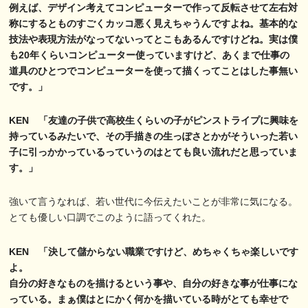
例えば、デザイン考えてコンピューターで作って反転させて左右対
称にするとものすごくカッコ悪く見えちゃうんですよね。基本的な
技法や表現方法がなってないってとこもあるんですけどね。実は僕
も20年くらいコンピューター使っていますけど、あくまで仕事の
道具のひとつでコンピューターを使って描くってことはした事無い
です。」
KEN 「友達の子供で高校生くらいの子がピンストライプに興味を
持っているみたいで、その手描きの生っぽさとかがそういった若い
子に引っかかっているっていうのはとても良い流れだと思っていま
す。」
強いて言うなれば、若い世代に今伝えたいことが非常に気になる。
とても優しい口調でこのように語ってくれた。
KEN 「決して儲からない職業ですけど、めちゃくちゃ楽しいです
よ。
自分の好きなものを描けるという事や、自分の好きな事が仕事にな
っている。まぁ僕はとにかく何かを描いている時がとても幸せで