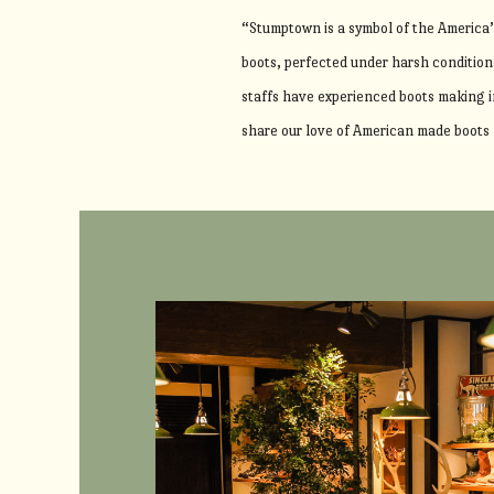
“Stumptown is a symbol of the America’
boots, perfected under harsh conditions
staffs have experienced boots making in
share our love of American made boots 