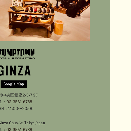
Google Map
中央区銀座2-3-7 3F
EL：
03-3561-6788
EN：11:00〜20:00
Ginza Chuo-ku Tokyo Japan
EL：
03-3561-6788