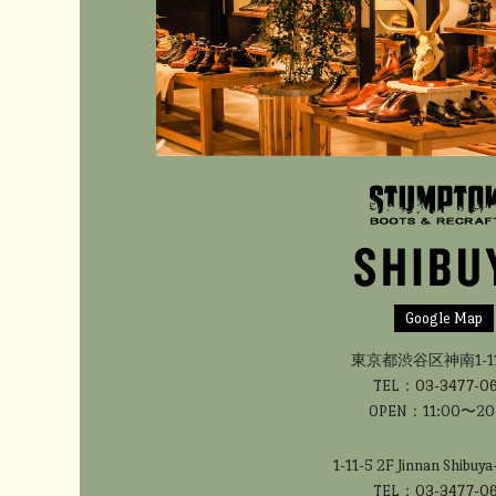
Google Map
東京都渋谷区神南1-11-
TEL：
03-3477-0
OPEN：11:00〜20
1-11-5 2F Jinnan Shibuya
TEL：
03-3477-0