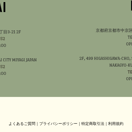
京都府京都市中京区新
3-21 2F
T
352
OP
:00
2F, 499 HIGASHIGAWA-CHO,
 CITY MIYAGI JAPAN
NAKAGYO-KU
352
T
:00
OP
よくあるご質問
｜
プライバシーポリシー
｜
特定商取引法
｜
利用規約