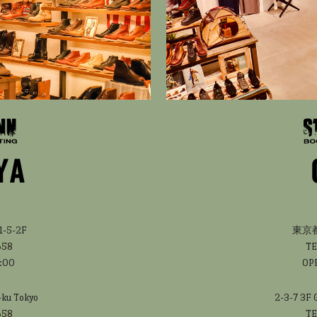
5-2F
東京都
658
T
:00
OP
-ku Tokyo
2-3-7 3F 
658
T