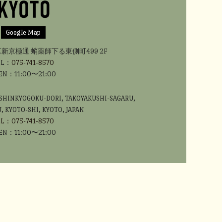
Google Map
京極通 蛸薬師下る東側町499 2F
EL：
075-741-8570
EN：11:00〜21:00
 SHINKYOGOKU-DORI, TAKOYAKUSHI-SAGARU,
, KYOTO-SHI, KYOTO, JAPAN
EL：
075-741-8570
EN：11:00〜21:00