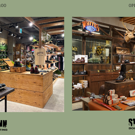
:00
OP