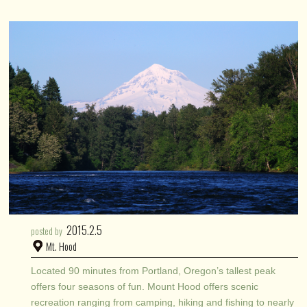
2015.2.5
posted by
Mt. Hood
Located 90 minutes from Portland, Oregon’s tallest peak
offers four seasons of fun. Mount Hood offers scenic
recreation ranging from camping, hiking and fishing to nearly