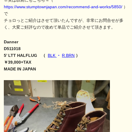
※実は以前にもこちら→（
https://www.stumptownjapan.com/recommend-and-works/5850/
）
で
チョロっとご紹介はさせて頂いたんですが、非常にお問合せが多
く、大変ご好評なので改めて単品でご紹介させて頂きます。
Danner
D511018
5’ LTT HALFLUG （
BLK
・
R.BRN
）
￥39,000+TAX
MADE IN JAPAN