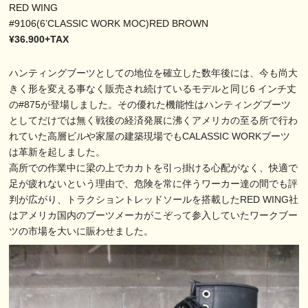
RED WING
#9106(6’CLASSIC WORK MOC)RED BROWN
¥36.900+TAX
ハンティングブーツとしての地位を確立した数年後には、今も尚大
きく形を変える事なく販売され続けているモデルと同じ6 インチ丈
の#875が登場しました。その優れた機能性はハンティングブーツ
としてだけでは無く戦後の経済発展に沸くアメリカの至る所で行わ
れていた高層ビルや家屋の建築現場でもCALASSIC WORKブーツ
は革新を起しました。
高所での作業中に梁の上でカカトを引っ掛ける心配がなく、快適で
足が疲れないという理由で、危険を常に伴うワーカー達の間でも評
判が広がり、トラクショントレッドソールを搭載したRED WING社
はアメリカ国内のブーツメーカがこぞって参入していたワークブー
ツの市場を大いに賑わせました。