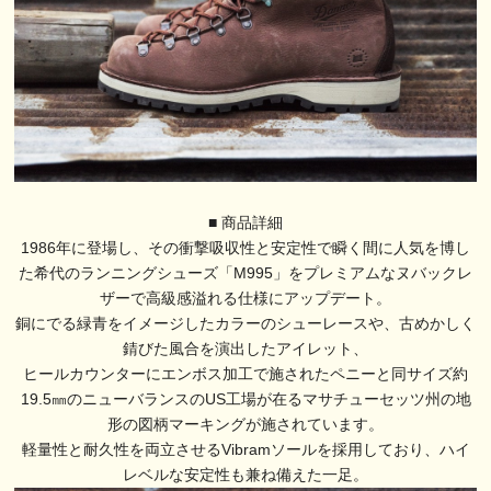
■ 商品詳細
1986年に登場し、その衝撃吸収性と安定性で瞬く間に人気を博し
た希代のランニングシューズ「M995」をプレミアムなヌバックレ
ザーで高級感溢れる仕様にアップデート。
銅にでる緑青をイメージしたカラーのシューレースや、古めかしく
錆びた風合を演出したアイレット、
ヒールカウンターにエンボス加工で施されたペニーと同サイズ約
19.5㎜のニューバランスのUS工場が在るマサチューセッツ州の地
形の図柄マーキングが施されています。
軽量性と耐久性を両立させるVibramソールを採用しており、ハイ
レベルな安定性も兼ね備えた一足。