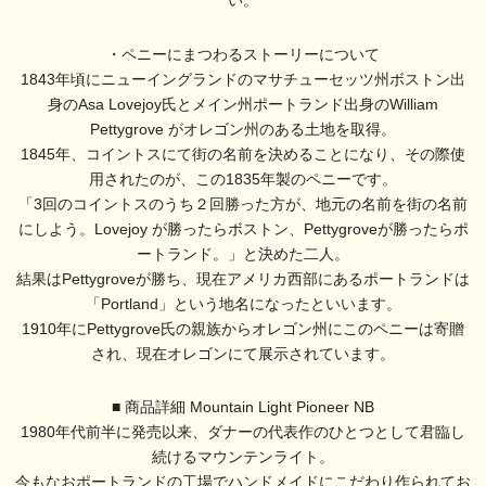
い。
・ペニーにまつわるストーリーについて
1843年頃にニューイングランドのマサチューセッツ州ボストン出
身のAsa Lovejoy氏とメイン州ポートランド出身のWilliam
Pettygrove がオレゴン州のある土地を取得。
1845年、コイントスにて街の名前を決めることになり、その際使
用されたのが、この1835年製のペニーです。
「3回のコイントスのうち２回勝った方が、地元の名前を街の名前
にしよう。Lovejoy が勝ったらボストン、Pettygroveが勝ったらポ
ートランド。」と決めた二人。
結果はPettygroveが勝ち、現在アメリカ西部にあるポートランドは
「Portland」という地名になったといいます。
1910年にPettygrove氏の親族からオレゴン州にこのペニーは寄贈
され、現在オレゴンにて展示されています。
■ 商品詳細 Mountain Light Pioneer NB
1980年代前半に発売以来、ダナーの代表作のひとつとして君臨し
続けるマウンテンライト。
今もなおポートランドの工場でハンドメイドにこだわり作られてお