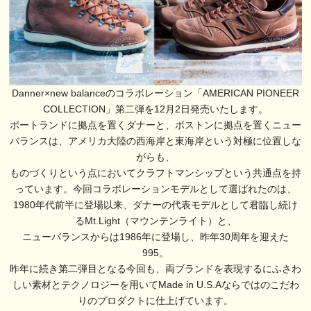
Danner×new balanceのコラボレーション「AMERICAN PIONEER
COLLECTION」第二弾を12月2日発売いたします。
ポートランドに拠点を置くダナーと、ボストンに拠点を置くニュー
バランスは、アメリカ大陸の西海岸と東海岸という対極に位置しな
がらも、
ものづくりという点においてクラフトマンシップという共通点を持
っています。今回コラボレーションモデルとして選ばれたのは、
1980年代前半に登場以来、ダナーの代表モデルとして君臨し続け
るMt.Light（マウンテンライト）と、
ニューバランスからは1986年に登場し、昨年30周年を迎えた
995。
昨年に続き第二弾目となる今回も、両ブランドを表現するにふさわ
しい素材とテクノロジーを用いてMade in U.S.Aならではのこだわ
りのプロダクトに仕上げています。