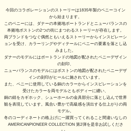
今回のコラボレーションのストーリーは1835年製のペニーコイン
から始まります。
このペニーには、ダナーの本拠地ポートランドとニューバランスの
本拠地ボストンの2つの街にまつわるストーリーが存在します。
両ブランドをつなぐ偶然ともいえるストーリーからインスピレーシ
ョンを受け、カラーリングやディテールにペニーの要素を落とし込
みました。
ダナーのモデルにはポートランドの地図が配されたペニーデザイン
の刻印、
ニューバランスのモデルにはボストンの地図が配されたペニーデザ
インの刻印がヒールに施されています。
また、ペニーに使用している銅のカラーからインスピレーションを
受けたカラーを両モデルともボディーに纏い、
銅の錆をカギホック、シューホールの金具部分に落とし込んで世界
観を表現しています。風合い豊かで高級感を演出する仕上がりの両
モデル。
冬のコーディネートの格上げに一躍買ってくれること間違いなしの
AMERICANPIONEER COLLECTION 第2弾を是非お試しくださ