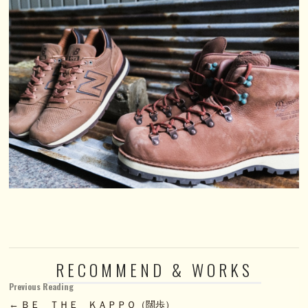
RECOMMEND & WORKS
Previous Reading
← ＢＥ ＴＨＥ ＫＡＰＰＯ（闊歩）